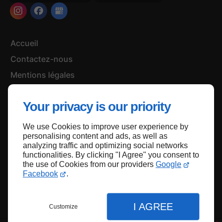
Accueil
Contactez-nous
Mentions légales
Plan du site
Your privacy is our priority
We use Cookies to improve user experience by
Haut de page
personalising content and ads, as well as
analyzing traffic and optimizing social networks
functionalities. By clicking "I Agree" you consent to
the use of Cookies from our providers
Google
Facebook
.
I AGREE
Customize