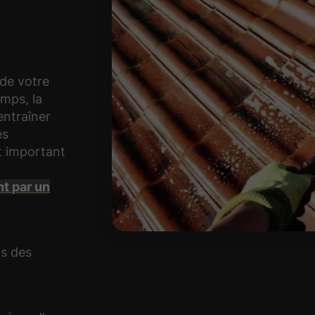
 de votre
emps, la
entraîner
es
st important
nt par un
s des