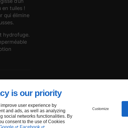
’agisse d’un
en tuiles !
 qui élimine
ousses.
nt hydrofuge.
imperméable
rption
toiture
cy is our priority
 improve user experience by
Customize
nt and ads, as well as analyzing
ng social networks functionalities. By
you consent to the use of Cookies
e pour
Google
Facebook
.