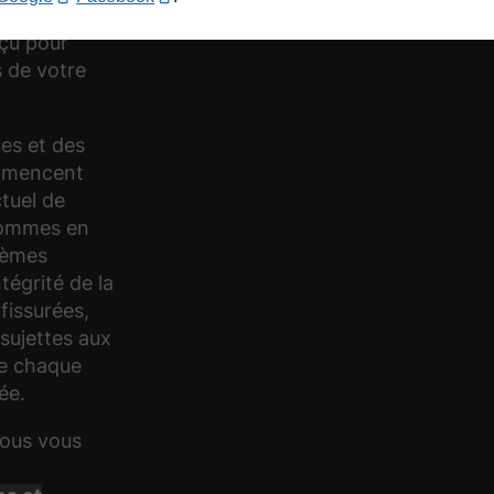
vous
nçu pour
 de votre
ues et des
ommencent
ctuel de
 sommes en
lèmes
tégrité de la
 fissurées,
 sujettes aux
te chaque
ée.
nous vous