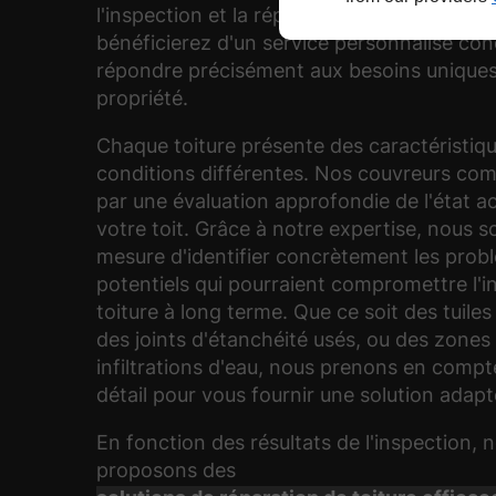
l'inspection et la réparation de la toiture, 
bénéficierez d'un service personnalisé co
répondre précisément aux besoins uniques
propriété.
Chaque toiture présente des caractéristiq
conditions différentes. Nos couvreurs c
par une évaluation approfondie de l'état a
votre toit. Grâce à notre expertise, nous
mesure d'identifier concrètement les prob
potentiels qui pourraient compromettre l'in
toiture à long terme. Que ce soit des tuiles
des joints d'étanchéité usés, ou des zones
infiltrations d'eau, nous prenons en comp
détail pour vous fournir une solution adapt
En fonction des résultats de l'inspection, 
proposons des